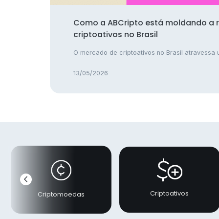
Como a ABCripto está moldando a 
criptoativos no Brasil
O mercado de criptoativos no Brasil atravessa u
13/05/2026
chevron_left
Anterior
Criptoativos
Criptomoedas