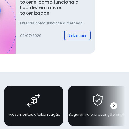
tokens: como funciona a
liquidez em ativos
tokenizados
Entenda como funciona o mercado...
Saiba mais
09/07/2026
chevron_right
Próxi
Investimentos e tokenização
Segurança e prevenção cripto