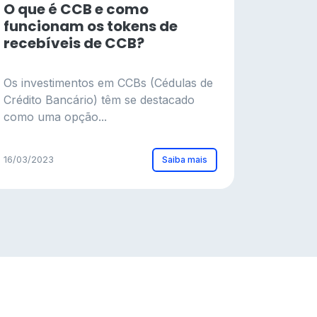
O que é CCB e como
funcionam os tokens de
recebíveis de CCB?
Os investimentos em CCBs (Cédulas de
Crédito Bancário) têm se destacado
como uma opção...
Saiba mais
16/03/2023