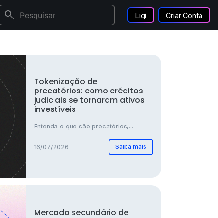
search
Liqi
Criar Conta
Tokenização de
precatórios: como créditos
judiciais se tornaram ativos
investíveis
Entenda o que são precatórios,...
Saiba mais
16/07/2026
Mercado secundário de