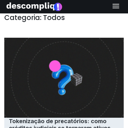
menu
Categoria: Todos
Tokenização de precatórios: como