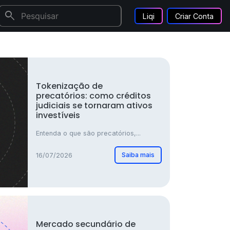
search
Liqi
Criar Conta
Tokenização de
precatórios: como créditos
judiciais se tornaram ativos
investíveis
Entenda o que são precatórios,...
Saiba mais
16/07/2026
Mercado secundário de