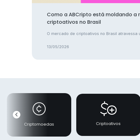
Como a ABCripto está moldando a 
criptoativos no Brasil
O mercado de criptoativos no Brasil atravessa u
13/05/2026
chevron_left
Anterior
Criptoativos
Criptomoedas