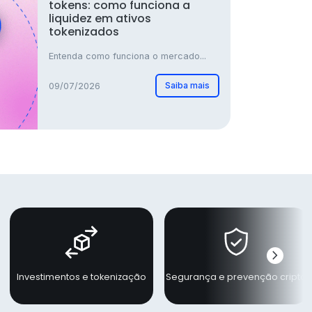
tokens: como funciona a
liquidez em ativos
tokenizados
Entenda como funciona o mercado...
Saiba mais
09/07/2026
chevron_right
Próxi
Investimentos e tokenização
Segurança e prevenção cripto