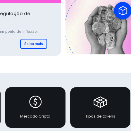
regulação de
m ponto de inflexão...
Saiba mais
Mercado Cripto
Tipos de tokens