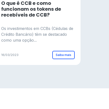
O que é CCB e como
funcionam os tokens de
recebíveis de CCB?
Os investimentos em CCBs (Cédulas de
Crédito Bancário) têm se destacado
como uma opção...
Saiba mais
16/03/2023