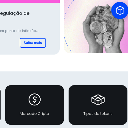
regulação de
m ponto de inflexão...
Saiba mais
Mercado Cripto
Tipos de tokens