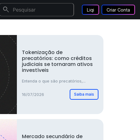
search
Liqi
Criar Conta
Tokenização de
precatórios: como créditos
judiciais se tornaram ativos
investíveis
Entenda o que são precatórios,...
Saiba mais
16/07/2026
Mercado secundário de