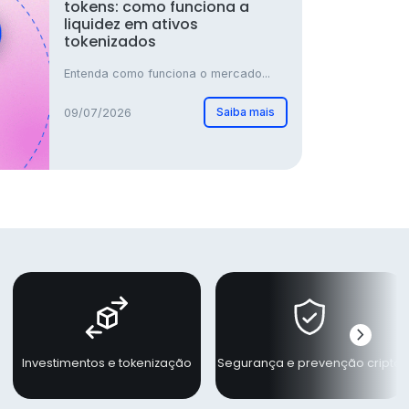
tokens: como funciona a
liquidez em ativos
tokenizados
Entenda como funciona o mercado...
Saiba mais
09/07/2026
chevron_right
Próxi
Investimentos e tokenização
Segurança e prevenção cripto