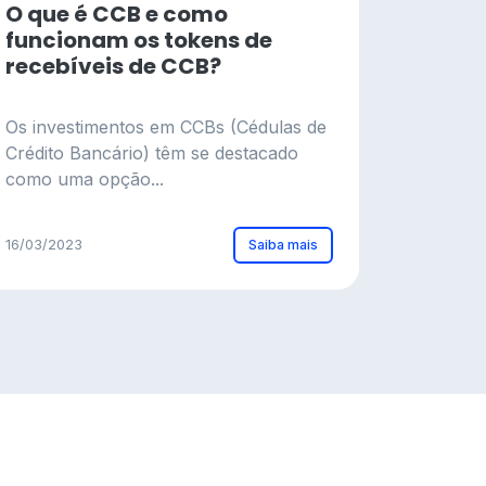
O que é CCB e como
funcionam os tokens de
recebíveis de CCB?
Os investimentos em CCBs (Cédulas de
Crédito Bancário) têm se destacado
como uma opção...
Saiba mais
16/03/2023