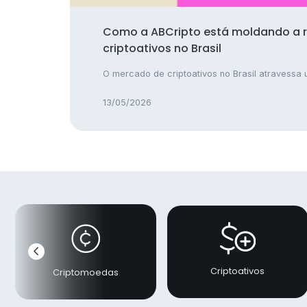
Como a ABCripto está moldando a 
criptoativos no Brasil
O mercado de criptoativos no Brasil atravessa u
13/05/2026
chevron_left
Anterior
Criptoativos
Criptomoedas