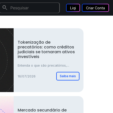
search
Liqi
Criar Conta
Tokenização de
precatórios: como créditos
judiciais se tornaram ativos
investíveis
Entenda o que são precatórios,...
Saiba mais
16/07/2026
Mercado secundário de