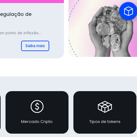
regulação de
m ponto de inflexão...
Saiba mais
Mercado Cripto
Tipos de tokens