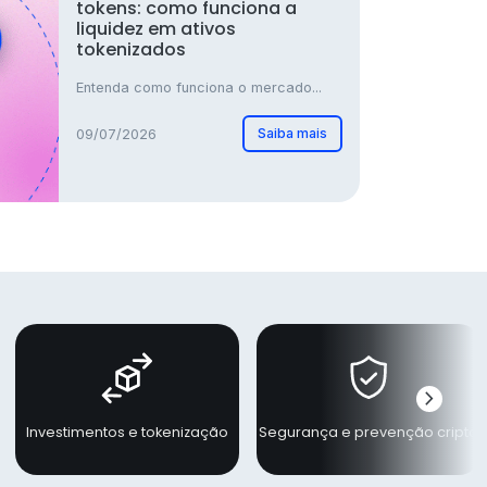
tokens: como funciona a
liquidez em ativos
tokenizados
Entenda como funciona o mercado...
Saiba mais
09/07/2026
chevron_right
Próxi
Investimentos e tokenização
Segurança e prevenção cripto