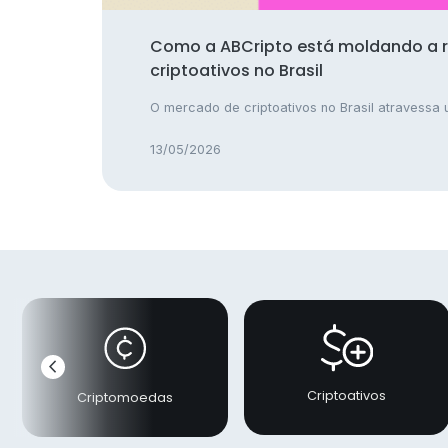
Como a ABCripto está moldando a 
criptoativos no Brasil
O mercado de criptoativos no Brasil atravessa u
13/05/2026
chevron_left
Anterior
Criptoativos
Criptomoedas