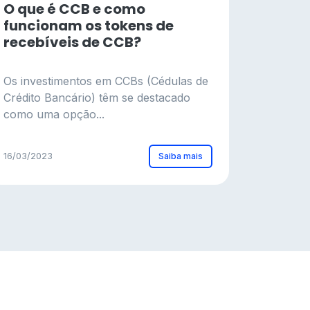
O que é CCB e como
funcionam os tokens de
recebíveis de CCB?
Os investimentos em CCBs (Cédulas de
Crédito Bancário) têm se destacado
como uma opção...
Saiba mais
16/03/2023