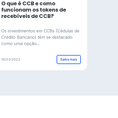
O que é CCB e como
funcionam os tokens de
recebíveis de CCB?
Os investimentos em CCBs (Cédulas de
Crédito Bancário) têm se destacado
como uma opção...
Saiba mais
16/03/2023