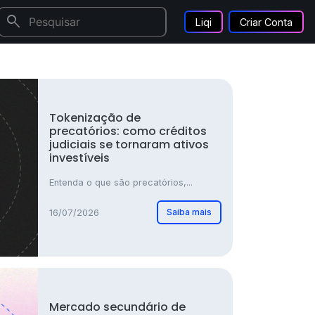
search
Liqi
Criar Conta
Tokenização de
precatórios: como créditos
judiciais se tornaram ativos
investíveis
Entenda o que são precatórios,...
Saiba mais
16/07/2026
Mercado secundário de