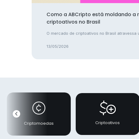
Como a ABCripto está moldando a 
criptoativos no Brasil
O mercado de criptoativos no Brasil atravessa u
13/05/2026
chevron_left
Anterior
Criptoativos
Criptomoedas