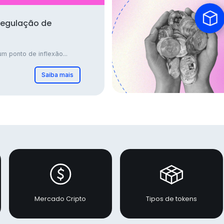
regulação de
m ponto de inflexão...
Saiba mais
Mercado Cripto
Tipos de tokens