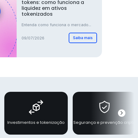
tokens: como funciona a
liquidez em ativos
tokenizados
Entenda como funciona o mercado...
Saiba mais
09/07/2026
chevron_right
Próxi
Investimentos e tokenização
Segurança e prevenção cripto