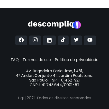
:
https://bsky.app/profile/liqibr.bsky.social
er semanal:
https://lps.liqi.com.br/newsletter
FAQ
Termos de uso
Política de privacidade
Av. Brigadeiro Faria Lima, 1.461,
4° Andar, Conjunto 41, Jardim Paulistano,
São Paulo – SP – 01452-921
CNPJ: 41.743.644/0001-57
Liqi | 2021. Todos os direitos reservados