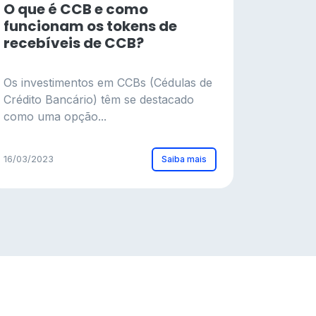
O que é CCB e como
funcionam os tokens de
recebíveis de CCB?
Os investimentos em CCBs (Cédulas de
Crédito Bancário) têm se destacado
como uma opção...
Saiba mais
16/03/2023