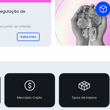
regulação de
m ponto de inflexão...
Saiba mais
Mercado Cripto
Tipos de tokens