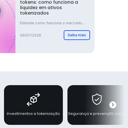
tokens: como funciona a
liquidez em ativos
tokenizados
Entenda como funciona o mercado...
Saiba mais
09/07/2026
chevron_right
Próxi
Investimentos e tokenização
Segurança e prevenção cripto