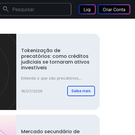
search
Liqi
Criar Conta
Tokenização de
precatórios: como créditos
judiciais se tornaram ativos
investíveis
Entenda o que são precatórios,...
Saiba mais
16/07/2026
Mercado secundário de