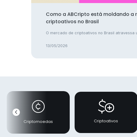
Como a ABCripto está moldando a 
criptoativos no Brasil
O mercado de criptoativos no Brasil atravessa u
13/05/2026
chevron_left
Anterior
Criptoativos
Criptomoedas