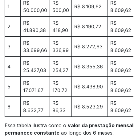
R$
R$
R$
1
R$ 8.109,62
50.000,00
500,00
8.609,62
R$
R$
R$
2
R$ 8.190,72
41.890,38
418,90
8.609,62
R$
R$
R$
3
R$ 8.272,63
33.699,66
336,99
8.609,62
R$
R$
R$
4
R$ 8.355,36
25.427,03
254,27
8.609,62
R$
R$
R$
5
R$ 8.438,90
17.071,67
170,72
8.609,62
R$
R$
R$
6
R$ 8.523,29
8.632,77
86,33
8.609,62
Essa tabela ilustra como o
valor da prestação mensal
permanece constante
ao longo dos 6 meses,