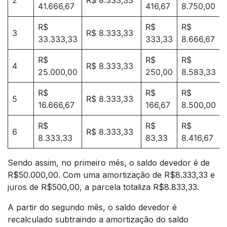
2
R$ 8.333,33
41.666,67
416,67
8.750,00
R$
R$
R$
3
R$ 8.333,33
33.333,33
333,33
8.666,67
R$
R$
R$
4
R$ 8.333,33
25.000,00
250,00
8.583,33
R$
R$
R$
5
R$ 8.333,33
16.666,67
166,67
8.500,00
R$
R$
R$
6
R$ 8.333,33
8.333,33
83,33
8.416,67
Sendo assim, no primeiro mês, o saldo devedor é de
R$50.000,00. Com uma amortização de R$8.333,33 e
juros de R$500,00, a parcela totaliza R$8.833,33.
A partir do segundo mês, o saldo devedor é
recalculado subtraindo a amortização do saldo