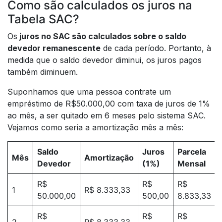
Como são calculados os juros na
Tabela SAC?
Os
juros no SAC são calculados sobre o saldo
devedor remanescente
de cada período. Portanto, à
medida que o saldo devedor diminui, os juros pagos
também diminuem.
Suponhamos que uma pessoa contrate um
empréstimo de R$50.000,00 com taxa de juros de 1%
ao mês, a ser quitado em 6 meses pelo sistema SAC.
Vejamos como seria a amortização mês a mês:
Saldo
Juros
Parcela
Mês
Amortização
Devedor
(1%)
Mensal
R$
R$
R$
1
R$ 8.333,33
50.000,00
500,00
8.833,33
R$
R$
R$