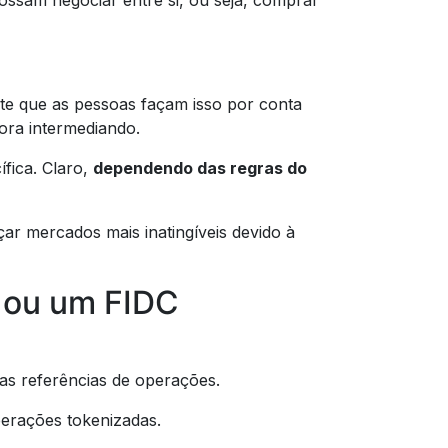
ssam negociar entre si, ou seja, comprar
ite que as pessoas façam isso por conta
ora intermediando.
fica. Claro,
dependendo das regras do
çar mercados mais inatingíveis devido à
 ou um FIDC
s referências de operações.
perações tokenizadas.