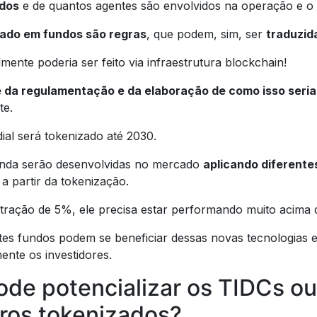
ndos
e de quantos agentes são envolvidos na operação e o
tado em fundos são regras
, que podem, sim, ser
traduzid
ente poderia ser feito via infraestrutura blockchain!
 da regulamentação e da elaboração de como isso seria
te.
al será tokenizado até 2030.
ainda serão desenvolvidas no mercado
aplicando diferente
a partir da tokenização.
ração de 5%, ele precisa estar performando muito acima 
es fundos podem se beneficiar dessas novas tecnologias e, 
ente os investidores.
ode potencializar os TIDCs o
iros tokenizados?