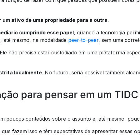
 a função de fazer com que pessoas que possuem cotas po
ar um ativo de uma propriedade para a outra
.
ediário cumprindo esse papel
, quando a tecnologia perm
, até mesmo, na modalidade
peer-to-peer
, sem uma corret
 Ele não precisa estar custodiado em uma plataforma especí
strita localmente
. No futuro, seria possível também alcan
ação para pensar em um TIDC
m poucos conteúdos sobre o assunto e, até mesmo, pouca
s que fazem isso e têm expectativas de apresentar essas o