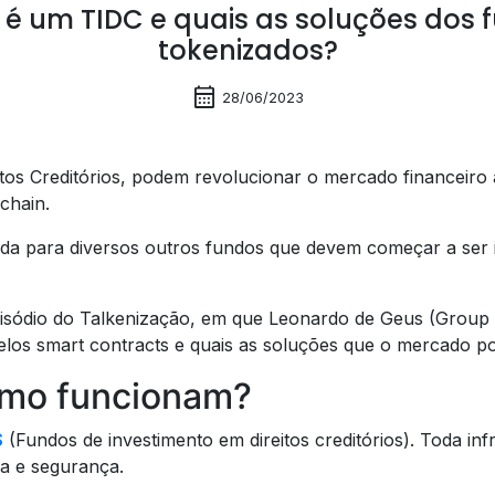
 é um TIDC e quais as soluções dos 
tokenizados?
calendar_month
28/06/2023
os Creditórios, podem revolucionar o mercado financeiro a
kchain.
cada para diversos outros fundos que devem começar a ser 
pisódio do Talkenização, em que Leonardo de Geus (Group P
los smart contracts e quais as soluções que o mercado po
omo funcionam?
S
(Fundos de investimento em direitos creditórios). Toda inf
ia e segurança.