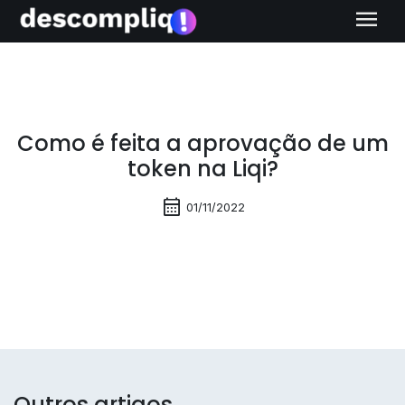
menu
Como é feita a aprovação de um
token na Liqi?
calendar_month
01/11/2022
Outros artigos