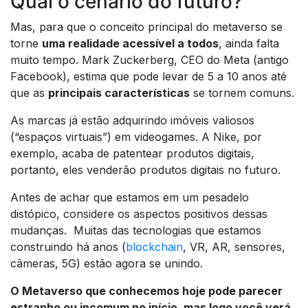
Qual o cenário do futuro?
Mas, para que o conceito principal do metaverso se
torne
uma realidade acessível a todos
, ainda falta
muito tempo. Mark Zuckerberg, CEO do Meta (antigo
Facebook), estima que pode levar de 5 a 10 anos até
que as
principais características
se tornem comuns.
As marcas já estão adquirindo imóveis valiosos
(“espaços virtuais”) em videogames. A Nike, por
exemplo, acaba de patentear produtos digitais,
portanto, eles venderão produtos digitais no futuro.
Antes de achar que estamos em um pesadelo
distópico, considere os aspectos positivos dessas
mudanças. Muitas das tecnologias que estamos
construindo há anos (
blockchain
, VR, AR, sensores,
câmeras, 5G) estão agora se unindo.
O Metaverso que conhecemos hoje pode parecer
estranho ou incomum no início, mas logo você verá