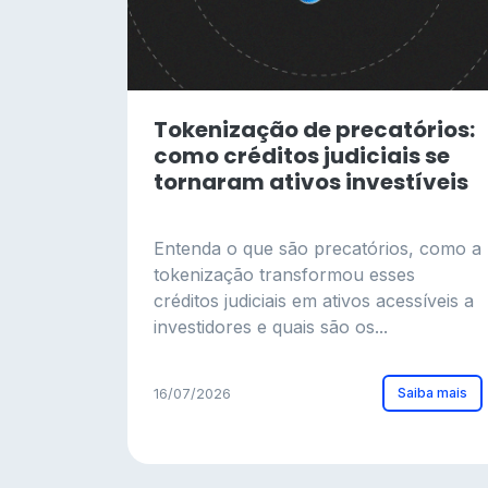
Tokenização de precatórios:
como créditos judiciais se
tornaram ativos investíveis
Entenda o que são precatórios, como a
tokenização transformou esses
créditos judiciais em ativos acessíveis a
investidores e quais são os...
Saiba mais
16/07/2026