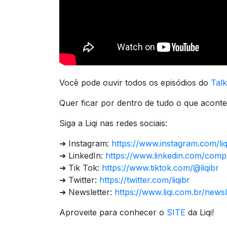
Você pode ouvir todos os episódios do
Tal
Quer ficar por dentro de tudo o que acont
Siga a Liqi nas redes sociais:
➜ Instagram:
https://www.instagram.com/liq
➜ LinkedIn:
https://www.linkedin.com/compa
➜ Tik Tok:
https://www.tiktok.com/@liqibr
➜ Twitter:
https://twitter.com/liqibr
➜ Newsletter:
https://www.liqi.com.br/newsl
Aproveite para conhecer o
SITE
da Liqi!