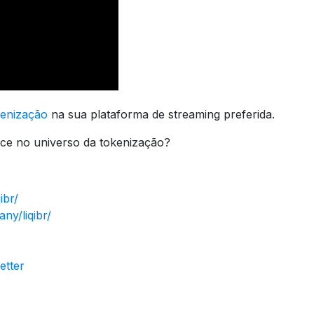
kenização
na sua plataforma de streaming preferida.
ece no universo da tokenização?
ibr/
ny/liqibr/
etter