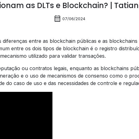
onam as DLTs e Blockchain? | Tatia
calendar_month
07/06/2024
is diferenças entre as blockchain públicas e as blockchain
 entre os dois tipos de blockchain é o registro distribuíd
mecanismo utilizado para validar transações.
utação ou contratos legais, enquanto as blockchains públ
neração e o uso de mecanismos de consenso como o proof 
de do caso de uso e das necessidades de controle e regula