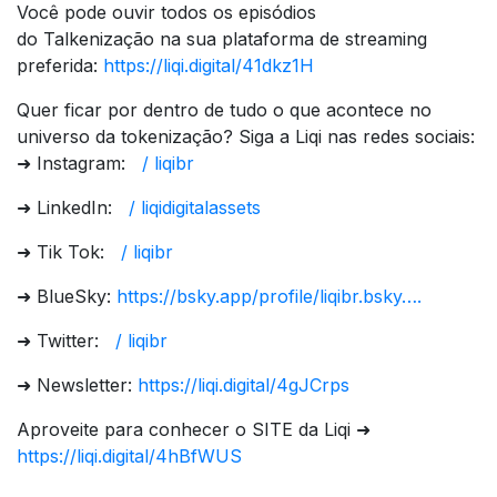
Você pode ouvir todos os episódios
do Talkenização na sua plataforma de streaming
preferida:
https://liqi.digital/41dkz1H
Quer ficar por dentro de tudo o que acontece no
universo da tokenização? Siga a Liqi nas redes sociais:
➜ Instagram:
/ liqibr
➜ LinkedIn:
/ liqidigitalassets
➜ Tik Tok:
/ liqibr
➜ BlueSky:
https://bsky.app/profile/liqibr.bsky….
➜ Twitter:
/ liqibr
➜ Newsletter:
https://liqi.digital/4gJCrps
Aproveite para conhecer o SITE da Liqi ➜
https://liqi.digital/4hBfWUS