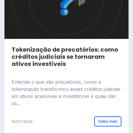
Tokenização de precatórios: como
créditos judiciais se tornaram
ativos investíveis
Entenda o que são precatórios, como a
tokenização transformou esses créditos judiciais
em ativos acessíveis a investidores e quais são
os...
Saiba mais
16/07/2026