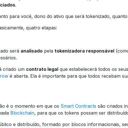
ociados
.
nto para você, dono do ativo que será tokenizado, quanto 
sicamente, quatro etapas:
izado será
analisado
pela
tokenizadora responsável
(como 
ssários.
rá criado um
contrato legal
que estabelecerá todos os seu
crow
é aberta. Ela é importante para que todos recebam su
ção é o momento em que os
Smart Contracts
são criados i
mada
Blockchain
, para que os tokens possam ser distribuíd
úblico e distribuído, formado por blocos informacionais, 