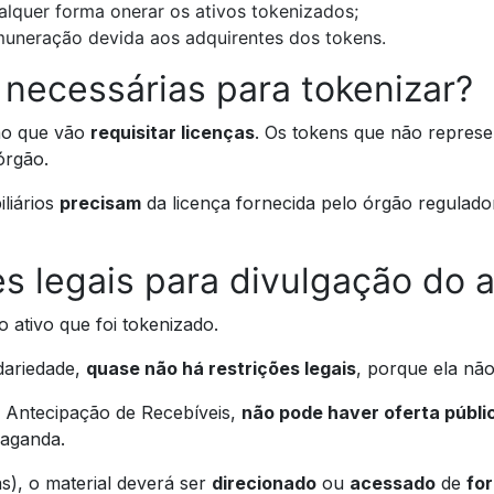
alquer forma onerar os ativos tokenizados;
muneração devida aos adquirentes dos tokens.
 necessárias para tokenizar?
ão que vão
requisitar licenças
. Os tokens que não repre
órgão.
liários
precisam
da licença fornecida pelo órgão regulado
es legais para divulgação do a
 ativo que foi tokenizado.
dariedade,
quase não há restrições legais
, porque ela nã
e Antecipação de Recebíveis,
não pode haver oferta públi
paganda.
s), o material deverá ser
direcionado
ou
acessado
de
for