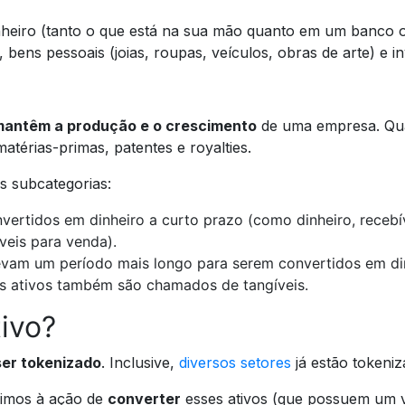
inheiro (tanto o que está na sua mão quanto em um banco o
, bens pessoais (joias, roupas, veículos, obras de arte) e i
antêm a produção e o crescimento
de uma empresa. Quan
térias-primas, patentes e royalties.
s subcategorias:
vertidos em dinheiro a curto prazo (como dinheiro, recebív
veis para venda).
levam um período mais longo para serem convertidos em di
ses ativos também são chamados de tangíveis.
ivo?
ser tokenizado
. Inclusive,
diversos setores
já estão tokeniz
rimos à ação de
converter
esses ativos (que possuem um